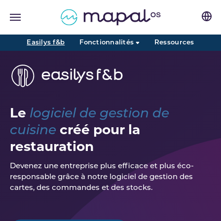
Skip to main navigation
Skip to main content
Skip to page footer
(current)
Easilys f&b
Fonctionnalités
Ressources
Le
logiciel de gestion de
créé pour la
cuisine
restauration
Devenez une entreprise plus efficace et plus éco-
responsable grâce à notre logiciel de gestion des
cartes, des commandes et des stocks.