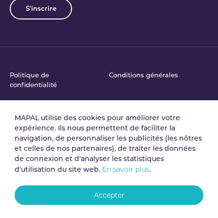
S'inscrire
Politique de
Conditions générales
confidentialité
MAPAL utilise des cookies pour améliorer votre
Accord de traitement
Politique de Sécurité de
expérience. Ils nous permettent de faciliter la
des données
l'Information
navigation, de personnaliser les publicités (les nôtres
et celles de nos partenaires), de traiter les données
de connexion et d'analyser les statistiques
Mentions légales
Gestion des cookies
En savoir plus
d'utilisation du site web.
.
Accepter
Chaîne de signalement
d'abus