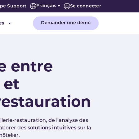
Français
ipe Support
Se connecter
Demander une démo
es
"Entreprise"
Submenu for "Ressources"
e entre
 et
-restauration
lerie-restauration, de l’analyse des
laborer des
solutions intuitives
sur la
hôtelier.