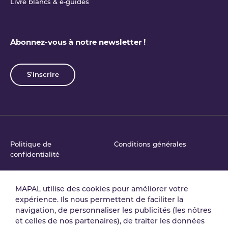
Livre blancs & e‑guides
Abonnez-vous à notre newsletter !
S'inscrire
Politique de
Conditions générales
confidentialité
MAPAL utilise des cookies pour améliorer votre
Accord de traitement
Politique de Sécurité de
expérience. Ils nous permettent de faciliter la
des données
l'Information
navigation, de personnaliser les publicités (les nôtres
et celles de nos partenaires), de traiter les données