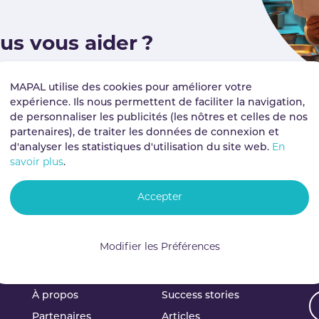
s vous aider ?
on est là pour mettre votre
MAPAL utilise des cookies pour améliorer votre
mier plan. Nous garantissons une
expérience. Ils nous permettent de faciliter la navigation,
ans les deux heures, dans le cadre
de personnaliser les publicités (les nôtres et celles de nos
partenaires), de traiter les données de connexion et
d'analyser les statistiques d'utilisation du site web.
En
savoir plus
.
Accepter
Modifier les Préférences
Entreprise
Ressources
A
À propos
Success stories
Partenaires
Articles