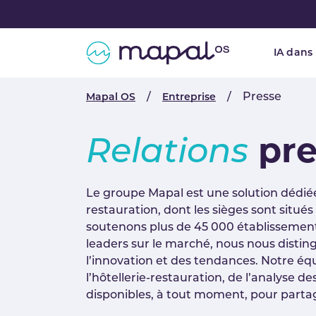
Skip to main navigation
Skip to main content
Skip to page footer
IA dans
You are here:
Presse
Mapal OS
Entreprise
Relations
pre
Le groupe Mapal est une solution dédiée 
restauration, dont les sièges sont situ
soutenons plus de 45 000 établissement
leaders sur le marché, nous nous distin
l’innovation et des tendances. Notre éq
l’hôtellerie-restauration, de l’analyse d
disponibles, à tout moment, pour partag