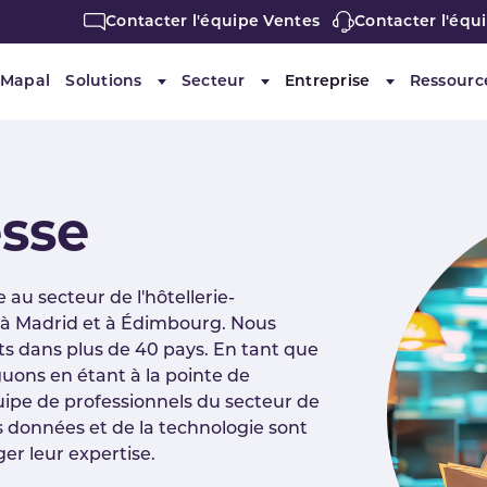
Contacter l'équipe Ventes
Contacter l'équ
 Mapal
Solutions
Secteur
Entreprise
Ressourc
Submenu for "Solutions"
Submenu for "Secteur"
Submenu for 
sse
au secteur de l'hôtellerie-
és à Madrid et à Édimbourg. Nous
s dans plus de 40 pays. En tant que
guons en étant à la pointe de
uipe de professionnels du secteur de
es données et de la technologie sont
er leur expertise.