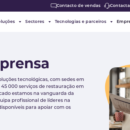
Contacto de vendas
Contacta
oluções
Sectores
Tecnologias e parceiros
Empr
Submenu for "Soluções"
Submenu for "Sectores"
Submenu f
mprensa
luções tecnológicas, com sedes em
 45 000 serviços de restauração em
rcado estamos na vanguarda da
pa profissional de líderes na
disponíveis para apoiar com os