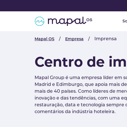
Skip to main navigation
Skip to main content
Skip to page footer
S
You are here:
Imprensa
Mapal OS
Empresa
Centro de i
Mapal Group é uma empresa líder em so
Madrid e Edimburgo, que apoia mais de
mais de 40 países. Como líderes de me
inovação e das tendências, com uma equi
restauração, data e tecnologia sempre 
comentários da indústria hoteleira.