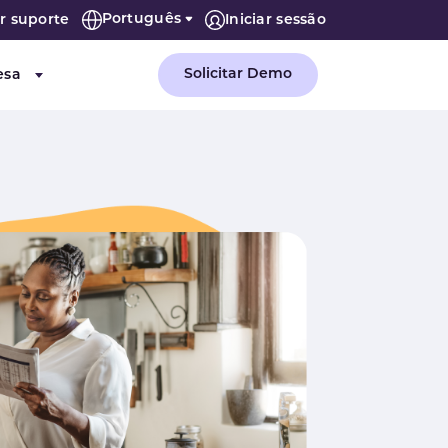
Português
r suporte
Iniciar sessão
Solicitar Demo
esa
or "Tecnologias e parceiros"
Submenu for "Empresa"