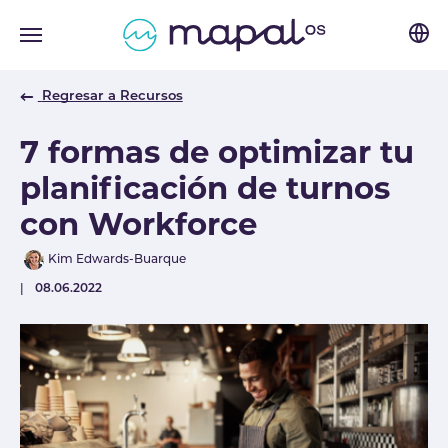
Skip to main navigation
Skip to main content
Skip to page footer
Regresar a Recursos
7 formas de optimizar tu
planificación de turnos
con Workforce
Author
Kim Edwards-Buarque
Published
08.06.2022