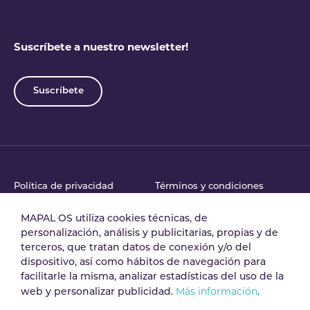
Suscríbete a nuestro newsletter!
Suscríbete
Política de privacidad
Términos y condiciones
MAPAL OS utiliza cookies técnicas, de
personalización, análisis y publicitarias, propias y de
Acuerdo de tratamiento
Política de Seguridad
terceros, que tratan datos de conexión y/o del
de datos
dispositivo, así como hábitos de navegación para
facilitarle la misma, analizar estadísticas del uso de la
Más información
web y personalizar publicidad.
.
Aviso legal
Política de cookies