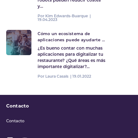
robots pueden reducir costes
y…
Por Kim Edwards-Buarque |
19.04.2023
Cómo un ecosistema de
aplicaciones puede ayudarte a
gestionar tu negocio de
¿Es bueno contar con muchas
restauración
aplicaciones para digitalizar tu
restaurante? ¿Qué áreas es más
importante digitalizar?…
Por Laura Casals |
19.01.2022
Contacto
Contacto