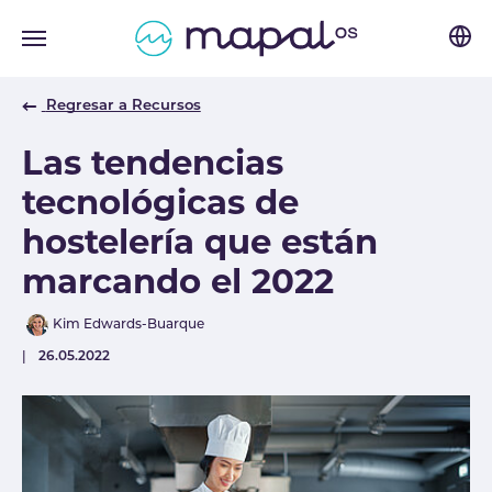
Skip to main navigation
Skip to main content
Skip to page footer
Regresar a Recursos
Las tendencias
tecnológicas de
hostelería que están
marcando el 2022
Author
Kim Edwards-Buarque
Published
26.05.2022