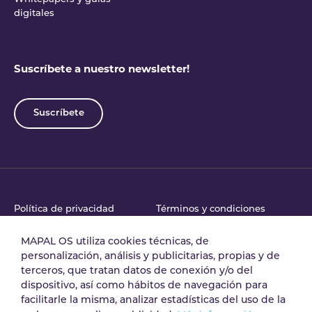
digitales
Suscríbete a nuestro newsletter!
Suscríbete
Política de privacidad
Términos y condiciones
MAPAL OS utiliza cookies técnicas, de
personalización, análisis y publicitarias, propias y de
Acuerdo de tratamiento
Política de Seguridad
terceros, que tratan datos de conexión y/o del
de datos
dispositivo, así como hábitos de navegación para
facilitarle la misma, analizar estadísticas del uso de la