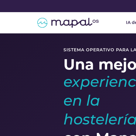
Skip to main navigation
Skip to main content
Skip to page footer
IA d
SISTEMA OPERATIVO PARA L
Una mejo
experienc
en la
hostelerí