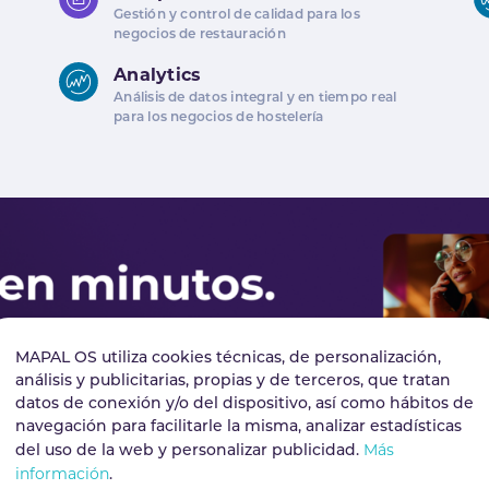
Gestión y control de calidad para los
negocios de restauración
Analytics
Análisis de datos integral y en tiempo real
para los negocios de hostelería
MAPAL OS utiliza cookies técnicas, de personalización,
análisis y publicitarias, propias y de terceros, que tratan
datos de conexión y/o del dispositivo, así como hábitos de
navegación para facilitarle la misma, analizar estadísticas
Más
del uso de la web y personalizar publicidad.
información
.