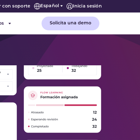
Español
r con soporte
Inicia sesión
Solicita una demo
os
or "Empresa"
Submenu for "Recursos"