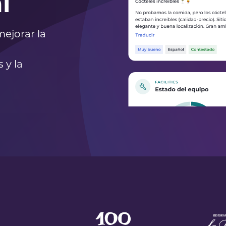
l
mejorar la
 y la