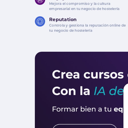
Mejora el compromiso y la cultura
empresarial en tu negocio de hostelería
Reputation
Controla y gestiona la reputación online de
tu negocio de hostelería