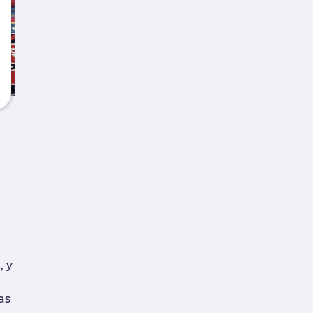
l
, y
as