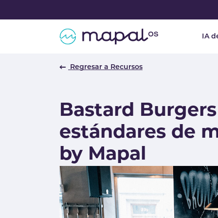
Skip to main navigation
Skip to main content
Skip to page footer
IA d
Regresar a Recursos
Bastard Burgers 
estándares de 
by Mapal