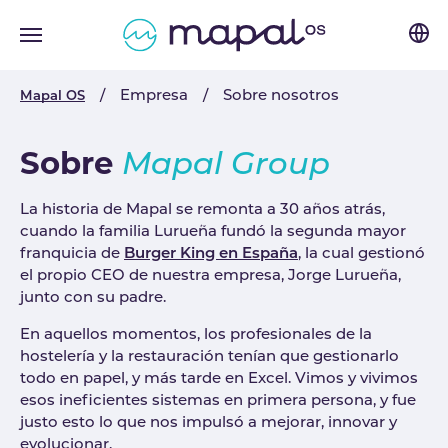
Skip to main navigation
Skip to main content
Skip to page footer
You are here:
Empresa
Sobre nosotros
Mapal OS
Sobre
Mapal Group
La historia de Mapal se remonta a 30 años atrás,
cuando la familia Lurueña fundó la segunda mayor
franquicia de
Burger King en España
, la cual gestionó
el propio CEO de nuestra empresa, Jorge Lurueña,
junto con su padre.
En aquellos momentos, los profesionales de la
hostelería y la restauración tenían que gestionarlo
todo en papel, y más tarde en Excel. Vimos y vivimos
esos ineficientes sistemas en primera persona, y fue
justo esto lo que nos impulsó a mejorar, innovar y
evolucionar.