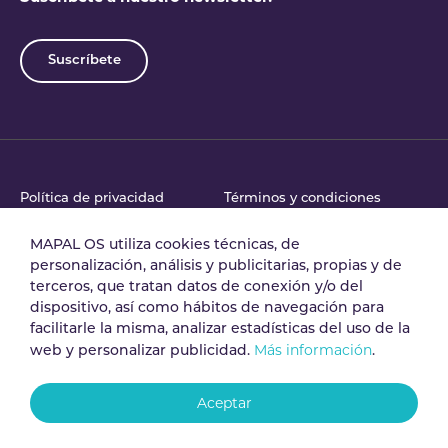
Suscríbete
Política de privacidad
Términos y condiciones
MAPAL OS utiliza cookies técnicas, de
personalización, análisis y publicitarias, propias y de
Acuerdo de tratamiento
Política de Seguridad
terceros, que tratan datos de conexión y/o del
de datos
dispositivo, así como hábitos de navegación para
facilitarle la misma, analizar estadísticas del uso de la
Más información
web y personalizar publicidad.
.
Aviso legal
Política de cookies
Aceptar
Canal de denuncias