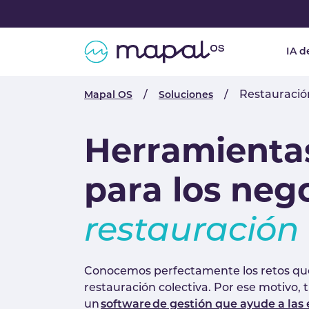
Skip to main navigation
Skip to main content
Skip to page footer
IA d
You are here:
Restauración
Mapal OS
Soluciones
Herramientas
para los neg
restauración 
Conocemos perfectamente los retos qu
restauración colectiva. Por ese motivo, 
un
software de gestión que ayude a las