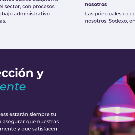
nosotros
el sector, con procesos
abajo administrativo
Las principales col
as.
nosotros: Sodexo, e
ección y
lente
ess estarán siempre tu
ra asegurar que nuestras
mente y que satisfacen