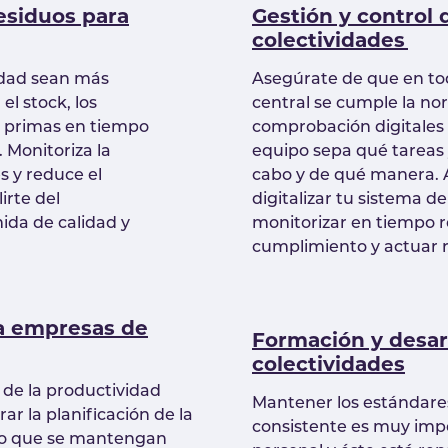
esiduos para
Gestión y control 
colectividades
vidad sean más
Asegúrate de que en tod
el stock, los
central se cumple la nor
s primas en tiempo
comprobación digitales
. Monitoriza la
equipo sepa qué tareas
es y reduce el
cabo y de qué manera.
irte del
digitalizar tu sistema d
ida de calidad y
monitorizar en tiempo r
cumplimiento y actuar r
ra empresas de
Formación y desarr
colectividades
de la productividad
Mantener los estándare
orar la planificación de la
consistente es muy im
ndo que se mantengan