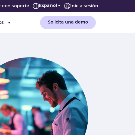
Español
r con soporte
Inicia sesión
Solicita una demo
os
or "Empresa"
Submenu for "Recursos"