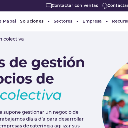
Contactar con ventas
Contacta
e Mapal
Soluciones
Sectores
Empresa
Recurs
Submenu for "Soluciones"
Submenu for "Sectores"
Submenu f
 colectiva
 de gestión
ocios de
colectiva
e supone gestionar un negocio de
trabajamos día a día para desarrollar
 empresas de catering
a agilizar sus