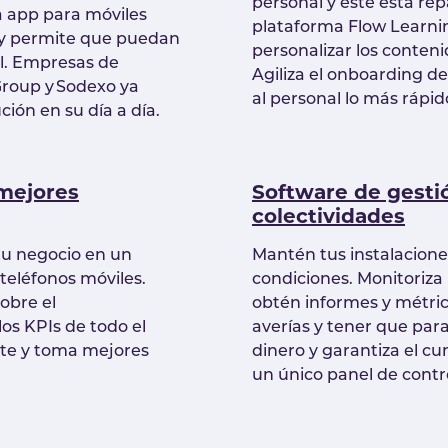
personal y éste está rep
a app para móviles
plataforma Flow Learnin
o y permite que puedan
personalizar los conten
al. Empresas de
Agiliza el onboarding d
Group y Sodexo ya
al personal lo más rápid
ción en su día a día.
 mejores
Software de gesti
colectividades
tu negocio en un
Mantén tus instalacion
teléfonos móviles.
condiciones. Monitoriza
obre el
obtén informes y métri
os KPIs de todo el
averías y tener que para
te y toma mejores
dinero y garantiza el c
un único panel de cont