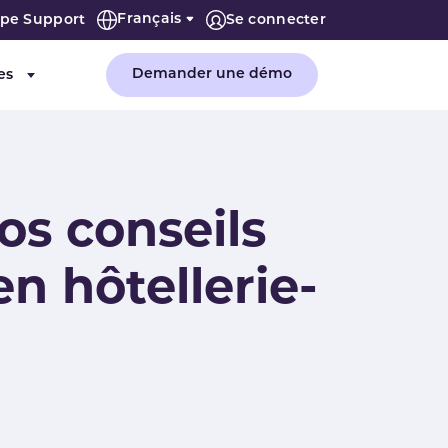
Français
ipe Support
Se connecter
Demander une démo
es
"Entreprise"
Submenu for "Ressources"
s conseils
n hôtellerie-