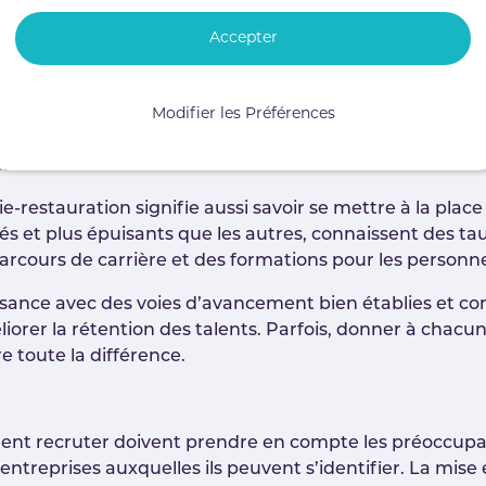
elles approches enver
stauration
Accepter
ntreprise sur la bonne voie, il est important de s'adap
Modifier les Préférences
 centre de notre stratégie de recrutement.
ons de carrière
-restauration signifie aussi savoir se mettre à la place
 et plus épuisants que les autres, connaissent des taux
arcours de carrière et des formations pour les personn
roissance avec des voies d’avancement bien établies e
liorer la rétention des talents. Parfois, donner à chacu
 toute la différence.
ent recruter doivent prendre en compte les préoccupati
’entreprises auxquelles ils peuvent s’identifier. La mis