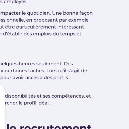
des employés.
ent impacter le quotidien. Une bonne façon
ofessionnelle, en proposant par exemple
ut être particulièrement intéressant
in d’établir des emplois du temps et
r quelques heures seulement. Des
 certaines tâches. Lorsqu’il s’agit de
our avoir accès à des profils
es disponibilités et ses compétences, et
ercher le profil idéal.