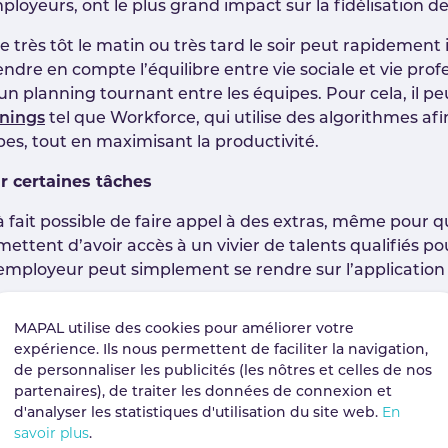
mployeurs, ont le plus grand impact sur la fidélisation 
s que très tôt le matin ou très tard le soir peut rapidem
rendre en compte l’équilibre entre vie sociale et vie pr
planning tournant entre les équipes. Pour cela, il pe
nnings
tel que Workforce, qui utilise des algorithmes af
pes, tout en maximisant la productivité.
ir certaines tâches
t à fait possible de faire appel à des extras, même pou
ttent d’avoir accès à un vivier de talents qualifiés pour
employeur peut simplement se rendre sur l’application p
MAPAL utilise des cookies pour améliorer votre
e candidat se voit offrir une mission correspondant à s
expérience. Ils nous permettent de faciliter la navigation,
ité sans avoir besoin de passer de longues heures à rech
de personnaliser les publicités (les nôtres et celles de nos
partenaires), de traiter les données de connexion et
d'analyser les statistiques d'utilisation du site web.
En
savoir plus
.