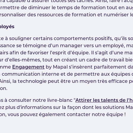
era capable d’assurer toutes ses tâches. Ainsi, faire l’a
rmettre de diminuer le temps de formation tout en aug
rsonnaliser des ressources de formation et numériser l
ployés
 à souligner certains comportements positifs, qu’ils so
issance se témoigne d’un manager vers un employé, mai
s afin de favoriser l’esprit d’équipe. Il s’agit d’une ma
r d’elles-mêmes, tout en créant un cadre de travail bie
comme
Engagement
by Mapal s’insèrent parfaitement da
r la communication interne et de permettre aux équipes
Ainsi, la technologie peut être un moyen très efficace p
ion.
s à consulter notre livre-blanc "
Attirer les talents de l'
tez plus d'informations sur la façon dont les solutions 
ion, vous pouvez également contacter notre équipe !