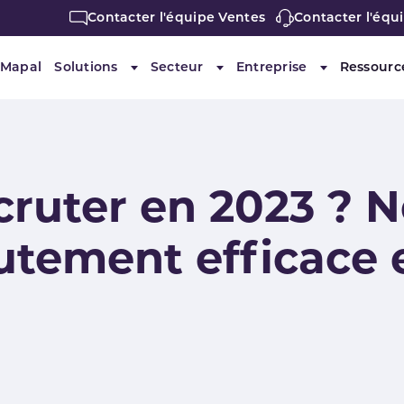
Contacter l'équipe Ventes
Contacter l'équ
 Mapal
Solutions
Secteur
Entreprise
Ressourc
Submenu for "Solutions"
Submenu for "Secteur"
Submenu for 
uter en 2023 ? No
utement efficace e