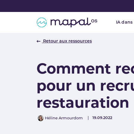
Skip to main navigation
Skip to main content
Skip to page footer
IA dans
Retour aux ressources
Comment recr
pour un recr
restauration
Author
Published
19.09.2022
Héline Armourdom