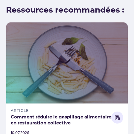
Ressources recommandées :
ARTICLE
Comment réduire le gaspillage alimentaire
en restauration collective
Published
10.07.2026