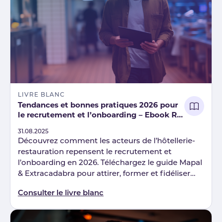
LIVRE BLANC
Tendances et bonnes pratiques 2026 pour
le recrutement et l’onboarding – Ebook RH
Mapal & Extracadabra
Published
31.08.2025
Découvrez comment les acteurs de l’hôtellerie-
restauration repensent le recrutement et
l’onboarding en 2026. Téléchargez le guide Mapal
& Extracadabra pour attirer, former et fidéliser
vos équipes.
Consulter le livre blanc