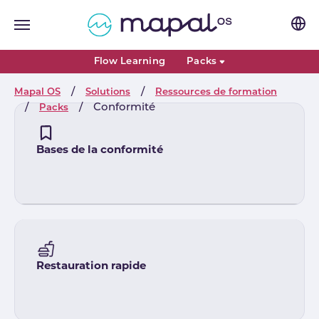
Skip to main navigation
Skip to main content
Skip to page footer
Flow Learning
Packs
You are here:
Mapal OS
Solutions
Ressources de formation
Conformité
Packs
Bases de la conformité
Restauration rapide