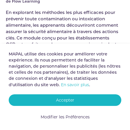
de Flow Learning
En explorant les méthodes les plus efficaces pour
prévenir toute contamination ou intoxication
alimentaire, les apprenants découvriront comment
assurer la sécurité alimentaire à travers des actions
clés. Ce module conçu pour les établissements
QSR est parfait pour les personnes qui manipulent
des aliments à l'extérieur des cuisines ou
MAPAL utilise des cookies pour améliorer votre
occasionnellement. *
expérience. Ils nous permettent de faciliter la
navigation, de personnaliser les publicités (les nôtres
* Ce cours n'est pas une qualification officielle : les niveaux
et celles de nos partenaires), de traiter les données
indiquent seulement le profil d'apprenant auquel le cours
de connexion et d'analyser les statistiques
convient.
En savoir plus
d'utilisation du site web.
.
Durée estimée du cours : 1 heure
Accepter
Thèmes clés :
Modifier les Préférences