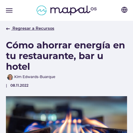
Skip to main navigation
Skip to main content
Skip to page footer
Regresar a Recursos
Cómo ahorrar energía en
tu restaurante, bar u
hotel
Author
Kim Edwards-Buarque
Published
08.11.2022