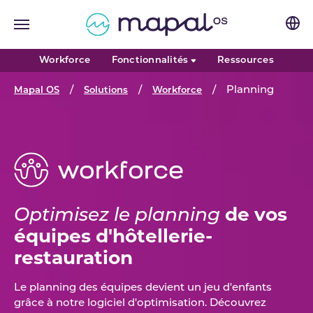
Skip to main navigation
Skip to main content
Skip to page footer
Workforce
Fonctionnalités
Ressources
You are here:
Planning
Mapal OS
Solutions
Workforce
Optimisez le planning
de vos
équipes d'hôtellerie-
restauration
Le planning des équipes devient un jeu d'enfants
grâce à notre logiciel d'optimisation. Découvrez