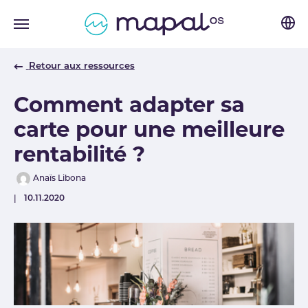
Skip to main navigation
Skip to main content
Skip to page footer
Retour aux ressources
Comment adapter sa
carte pour une meilleure
rentabilité ?
Author
Anaïs Libona
Published
10.11.2020