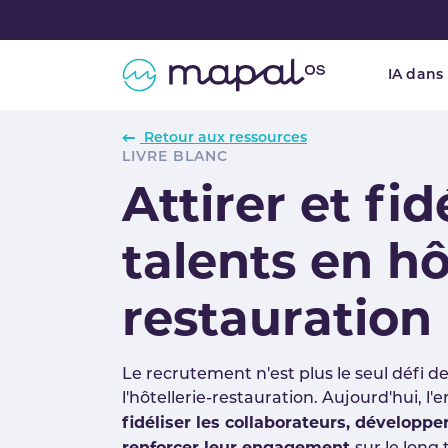
Skip to main navigation
Skip to main content
Skip to page footer
IA dans
Retour aux ressources
LIVRE BLANC
Attirer et fid
talents en hô
restauration
Le recrutement n'est plus le seul défi d
l'hôtellerie-restauration. Aujourd'hui, l
fidéliser les collaborateurs, développ
renforcer leur engagement