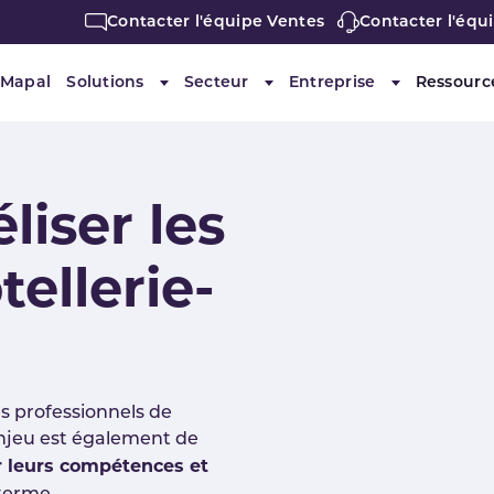
Contacter l'équipe Ventes
Contacter l'équ
 Mapal
Solutions
Secteur
Entreprise
Ressourc
Submenu for "Solutions"
Submenu for "Secteur"
Submenu for 
éliser les
tellerie-
es professionnels de
'enjeu est également de
er leurs compétences et