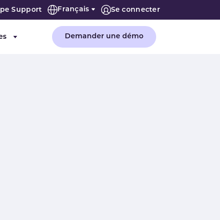
Français
ipe Support
Se connecter
Demander une démo
es
"Entreprise"
Submenu for "Ressources"