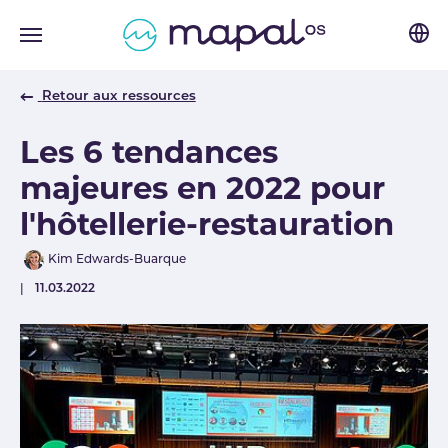
Skip to main navigation
Skip to main content
Skip to page footer
Retour aux ressources
Les 6 tendances
majeures en 2022 pour
l'hôtellerie-restauration
Author
Kim Edwards-Buarque
Published
11.03.2022