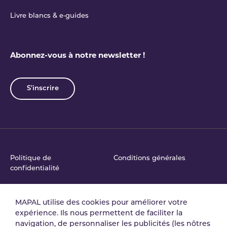
Livre blancs & e‑guides
Abonnez-vous à notre newsletter !
S'inscrire
Politique de
Conditions générales
confidentialité
MAPAL utilise des cookies pour améliorer votre
Accord de traitement
Politique de Sécurité de
expérience. Ils nous permettent de faciliter la
des données
l'Information
navigation, de personnaliser les publicités (les nôtres