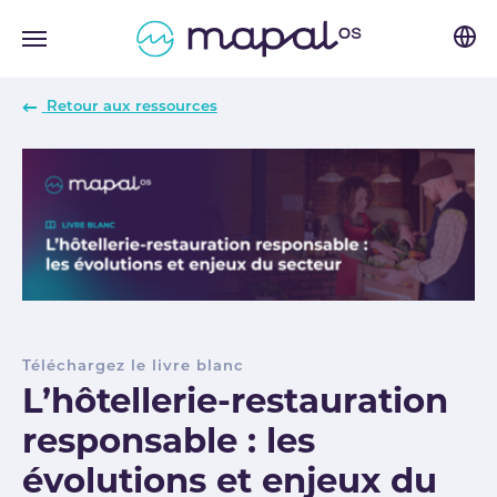
Skip to main navigation
Skip to main content
Skip to page footer
Retour aux ressources
Téléchargez le livre blanc
L’hôtellerie-restauration
responsable : les
évolutions et enjeux du