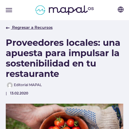
Skip to main navigation
Skip to main content
Skip to page footer
Regresar a Recursos
Proveedores locales: una
apuesta para impulsar la
sostenibilidad en tu
restaurante
Author
Editorial MAPAL
Published
13.02.2020