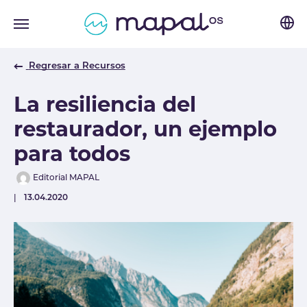
Skip to main navigation
Skip to main content
Skip to page footer
Regresar a Recursos
La resiliencia del
restaurador, un ejemplo
para todos
Author
Editorial MAPAL
Published
13.04.2020