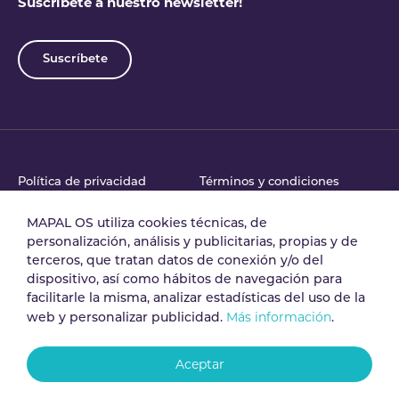
Suscríbete a nuestro newsletter!
Suscríbete
Política de privacidad
Términos y condiciones
MAPAL OS utiliza cookies técnicas, de
personalización, análisis y publicitarias, propias y de
Acuerdo de tratamiento
Política de Seguridad
terceros, que tratan datos de conexión y/o del
de datos
dispositivo, así como hábitos de navegación para
facilitarle la misma, analizar estadísticas del uso de la
Más información
web y personalizar publicidad.
.
Aviso legal
Política de cookies
Aceptar
Canal de denuncias