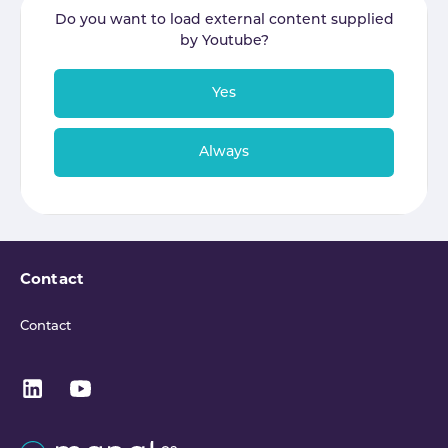
Do you want to load external content supplied
by
Youtube
?
Yes
Always
Contact
Contact