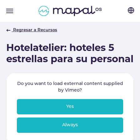
Skip to main navigation
Skip to main content
Skip to page footer
Regresar a Recursos
Hotelatelier: hoteles 5
estrellas para su personal
Do you want to load external content supplied
by
Vimeo
?
Yes
Always