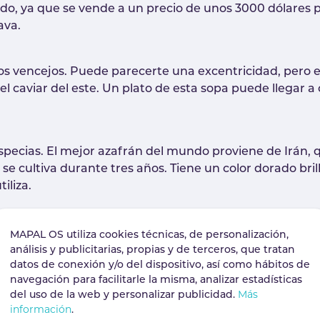
do, ya que se vende a un precio de unos 3000 dólares p
ava.
 los vencejos. Puede parecerte una excentricidad, pero 
el caviar del este. Un plato de esta sopa puede llegar a
especias. El mejor azafrán del mundo proviene de Irán, 
y se cultiva durante tres años. Tiene un color dorado br
iliza.
nción y elegancia. Pero entre todos los tipos de caviar s
MAPAL OS utiliza cookies técnicas, de personalización,
ícil de conseguir. Este alimento es muy apreciado por lo
análisis y publicitarias, propias y de terceros, que tratan
datos de conexión y/o del dispositivo, así como hábitos de
navegación para facilitarle la misma, analizar estadísticas
ado el mejor del mundo. Este plato chino estaba destina
del uso de la web y personalizar publicidad.
Más
información
.
 la suerte de probarlo dicen que su sabor es dulce y si