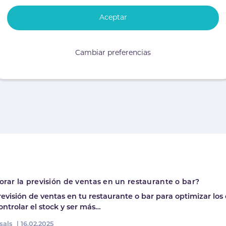
Aceptar
ene del hígado de patos y gansos que han sido cebados, 
ntica delicia culinaria, especialmente si se acompaña
Cambiar preferencias
tilizados por los chefs de renombre en sus creaciones 
la suerte de probar alguno de estos platos? Esperamo
rar la previsión de ventas en un restaurante o bar?
revisión de ventas en tu restaurante o bar para optimizar los
ontrolar el stock y ser más…
sals |
16.02.2025