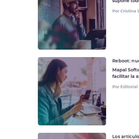
supone todo
Por Cristina
Reboot: nue
Mapal Softw
facilitar la
Por Editoria
Los artícul