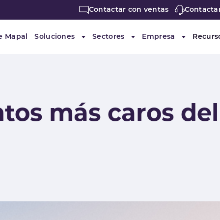
Contactar con ventas
Contacta
e Mapal
Soluciones
Sectores
Empresa
Recurs
Submenu for "Soluciones"
Submenu for "Sectores"
Submenu f
ntos más caros de