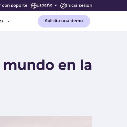
Español
r con soporte
Inicia sesión
Solicita una demo
os
or "Empresa"
Submenu for "Recursos"
l mundo en la