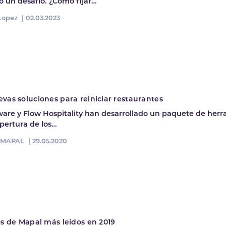
 un desafío. ¿Cómo fijar…
 Lopez |
02.03.2023
vas soluciones para reiniciar restaurantes
are y Flow Hospitality han desarrollado un paquete de her
 apertura de los…
l MAPAL |
29.05.2020
os de Mapal más leídos en 2019