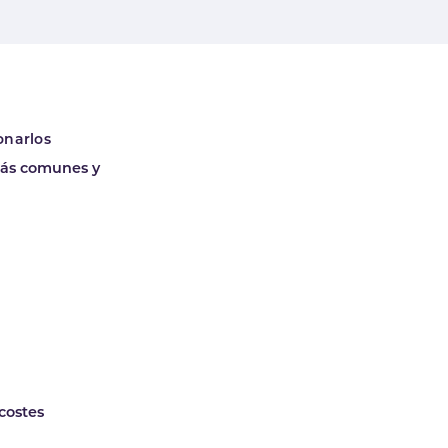
onarlos
 más comunes y
 costes