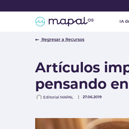
Skip to main navigation
Skip to main content
Skip to page footer
IA d
Regresar a Recursos
Artículos imp
pensando en 
Author
Published
27.06.2019
Editorial MAPAL