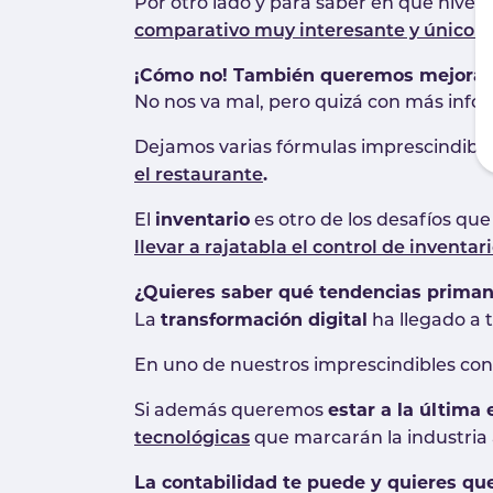
Por otro lado y para saber en qué nivel
comparativo muy interesante y único d
¡Cómo no! También queremos mejorar 
No nos va mal, pero quizá con más info
Dejamos varias fórmulas imprescindibl
.
el restaurante
inventario
El
es otro de los desafíos qu
llevar a rajatabla el control de inventar
¿Quieres saber qué tendencias priman 
transformación digital
La
ha llegado a t
En uno de nuestros imprescindibles c
estar a la última 
Si además queremos
tecnológicas
que marcarán la industria 
La contabilidad te puede y quieres qu