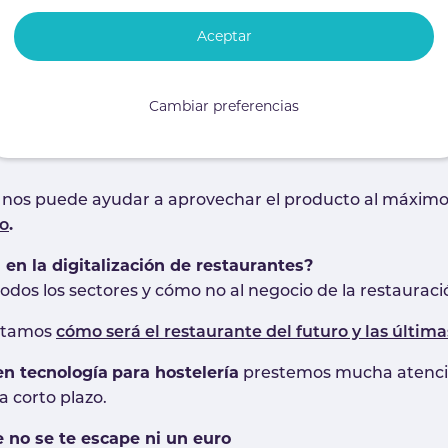
 se encuentra nuestro negocio, nuestro Director de Oper
.
el automóvil autónomo con el restaurante del futuro
Aceptar
las ventas….
rmación a mano y detallada podríamos incrementar las
Cambiar preferencias
garantizar la buena salud del negocio
es para
y ser ca
e nos puede ayudar a aprovechar el producto al máximo
.
io
en la digitalización de restaurantes?
odos los sectores y cómo no al negocio de la restauraci
ontamos
cómo será el restaurante del futuro y las últim
en tecnología
para hostelería
prestemos mucha atenci
a corto plazo.
e no se te escape ni un euro