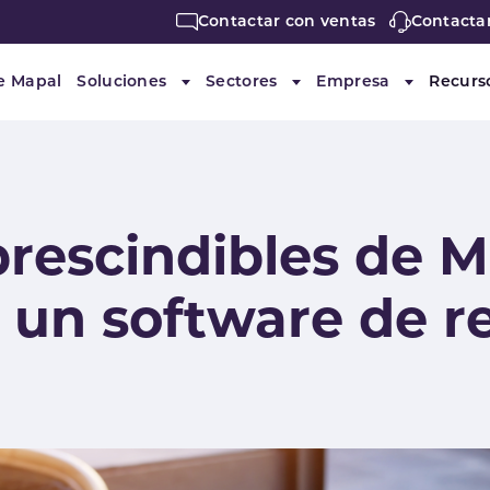
Contactar con ventas
Contacta
e Mapal
Soluciones
Sectores
Empresa
Recurs
Submenu for "Soluciones"
Submenu for "Sectores"
Submenu f
rescindibles de M
un software de r