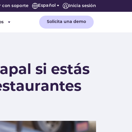
Español
r con soporte
Inicia sesión
Solicita una demo
os
or "Empresa"
Submenu for "Recursos"
apal si estás
estaurantes