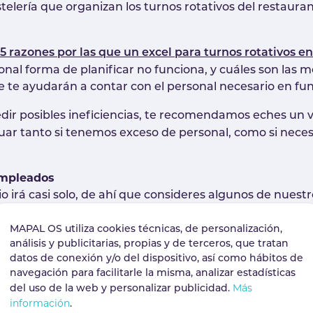
lería que organizan los turnos rotativos del restauran
‘5 razones por las que un excel para turnos rotativos e
onal forma de planificar no funciona, y cuáles son las m
 te ayudarán a contar con el personal necesario en funci
ir posibles ineficiencias, te recomendamos eches un v
r tanto si tenemos exceso de personal, como si nec
empleados
 irá casi solo, de ahí que consideres algunos de nuestr
MAPAL OS utiliza cookies técnicas, de personalización,
.
uctividad en números
análisis y publicitarias, propias y de terceros, que tratan
datos de conexión y/o del dispositivo, así como hábitos de
 de personal
. Mira con detalle las soluciones que dejam
navegación para facilitarle la misma, analizar estadísticas
Más
staurante?’
del uso de la web y personalizar publicidad.
información
.