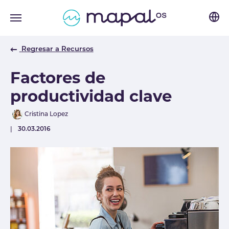
Skip to main navigation
Skip to main content
Skip to page footer
Regresar a Recursos
Factores de
productividad clave
Author
Cristina Lopez
Published
30.03.2016