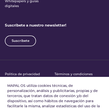
Whitepapers y guías
digitales
Suscríbete a nuestro newsletter!
Suscríbete
Política de privacidad
Términos y condiciones
MAPAL OS utiliza cookies técnicas, de
personalización, análisis y publicitarias, propias y de
Acuerdo de tratamiento
Política de Seguridad
terceros, que tratan datos de conexión y/o del
de datos
dispositivo, así como hábitos de navegación para
facilitarle la misma, analizar estadísticas del uso de la