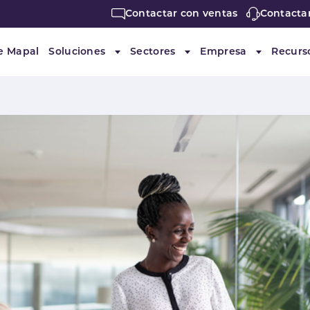
Contactar con ventas
Contacta
e Mapal
Soluciones
Sectores
Empresa
Recurs
Submenu for "Soluciones"
Submenu for "Sectores"
Submenu f