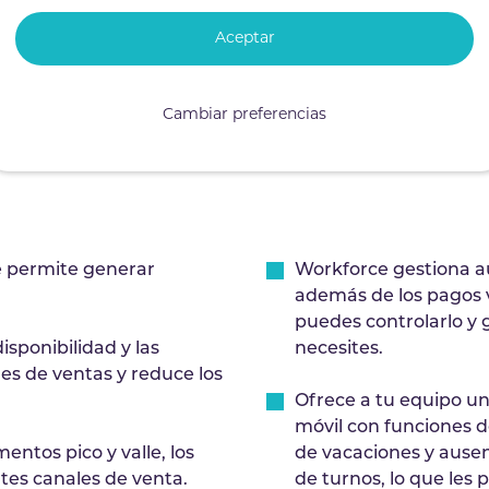
activas para mantener a
Realiza evaluaciones 
Aceptar
con toda la informaci
Cambiar preferencias
e permite generar
Workforce gestiona a
además de los pagos v
puedes controlarlo y
isponibilidad y las
necesites.
nes de ventas y reduce los
Ofrece a tu equipo u
móvil con funciones de
ntos pico y valle, los
de vacaciones y ausen
ntes canales de venta.
de turnos, lo que les 