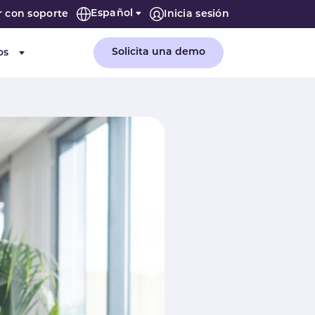
Español
r con soporte
Inicia sesión
Solicita una demo
os
or "Empresa"
Submenu for "Recursos"