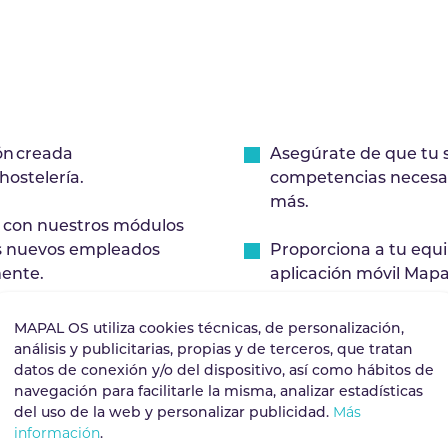
ón creada
Asegúrate de que tu s
hostelería.
competencias necesar
más.
s con nuestros módulos
os nuevos empleados
Proporciona a tu equ
ente.
aplicación móvil Mapa
desde un único panel de
Crea itinerarios forma
MAPAL OS utiliza cookies técnicas, de personalización,
trabajo.
análisis y publicitarias, propias y de terceros, que tratan
datos de conexión y/o del dispositivo, así como hábitos de
navegación para facilitarle la misma, analizar estadísticas
 de contenidos o crea los
Identifica el talento 
del uso de la web y personalizar publicidad.
Más
ta de creación.
para fomentar la pro
información
.