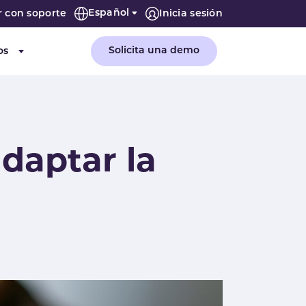
Español
r con soporte
Inicia sesión
Solicita una demo
os
or "Empresa"
Submenu for "Recursos"
daptar la