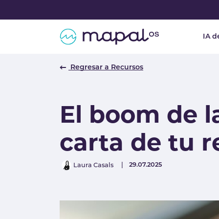
Skip to main navigation
Skip to main content
Skip to page footer
IA d
Regresar a Recursos
El boom de l
carta de tu 
Author
Published
29.07.2025
Laura Casals