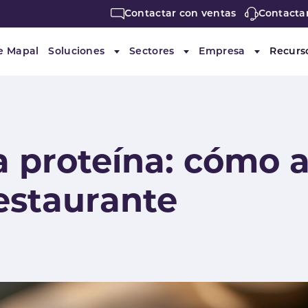
Contactar con ventas
Contacta
e Mapal
Soluciones
Sectores
Empresa
Recurs
Submenu for "Soluciones"
Submenu for "Sectores"
Submenu f
a proteína: cómo a
restaurante