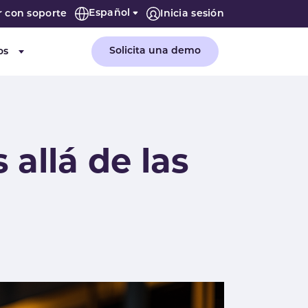
Español
r con soporte
Inicia sesión
Solicita una demo
os
or "Empresa"
Submenu for "Recursos"
allá de las