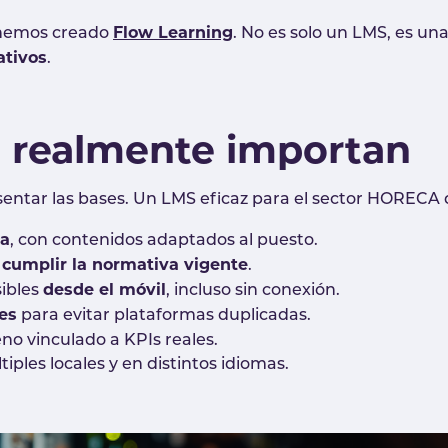
Flow Learning
 hemos creado
. No es solo un LMS, es un
ativos
.
ue realmente importan
entar las bases. Un LMS eficaz para el sector HORECA 
ca
, con contenidos adaptados al puesto.
 cumplir la normativa vigente
.
desde el móvil
sibles
, incluso sin conexión.
es
para evitar plataformas duplicadas.
eno vinculado a KPIs reales.
iples locales y en distintos idiomas.