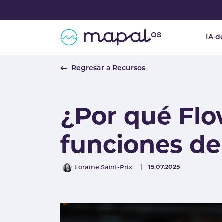
Skip to main navigation
Skip to main content
Skip to page footer
IA d
Regresar a Recursos
¿Por qué Flo
funciones de
Author
Published
15.07.2025
Loraine Saint-Prix