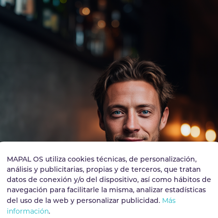
MAPAL OS utiliza cookies técnicas, de personalización,
análisis y publicitarias, propias y de terceros, que tratan
datos de conexión y/o del dispositivo, así como hábitos de
navegación para facilitarle la misma, analizar estadísticas
Más
del uso de la web y personalizar publicidad.
información
.