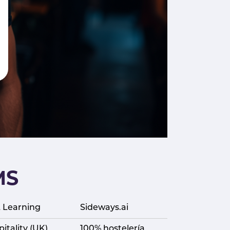
MS
 Learning
Sideways.ai
itality (UK)
100% hostelería