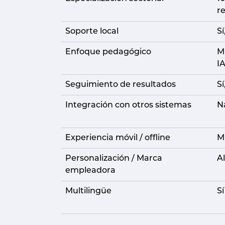
r
Soporte local
Sí
Enfoque pedagógico
M
I
Seguimiento de resultados
S
Integración con otros sistemas
N
Experiencia móvil / offline
Mu
Personalización / Marca
Al
empleadora
Multilingüe
Sí