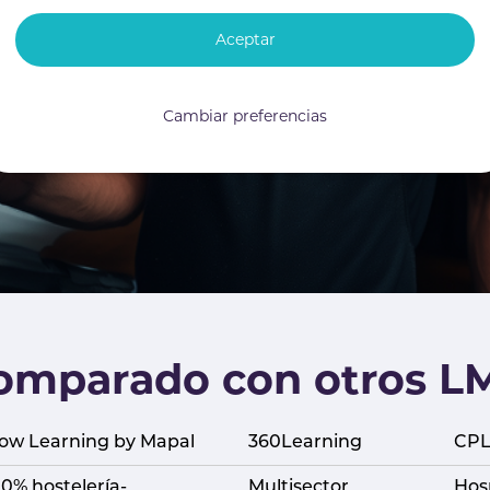
Aceptar
Cambiar preferencias
comparado con otros L
low Learning by Mapal
360Learning
CPL
00% hostelería-
Multisector
Hosp