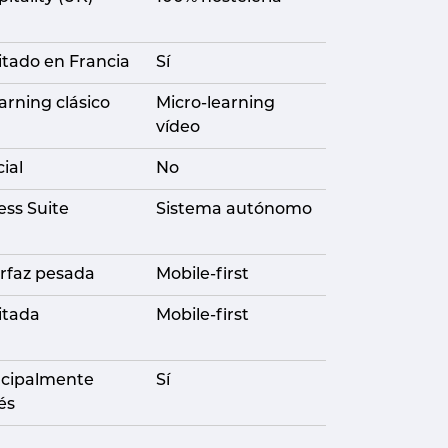
itado en Francia
Sí
arning clásico
Micro-learning
vídeo
ial
No
ess Suite
Sistema autónomo
erfaz pesada
Mobile-first
itada
Mobile-first
ncipalmente
Sí
és