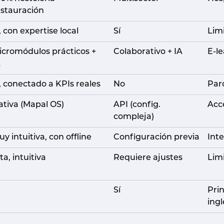
estauración
, con expertise local
Sí
Lim
icromódulos prácticos +
Colaborativo + IA
E-le
A
í, conectado a KPIs reales
No
Parc
ativa (Mapal OS)
API (config.
Acc
compleja)
y intuitiva, con offline
Configuración previa
Int
ta, intuitiva
Requiere ajustes
Lim
Sí
Pri
ingl