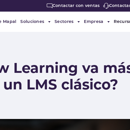
Contactar con ventas
Contacta
e Mapal
Soluciones
Sectores
Empresa
Recurs
Submenu for "Soluciones"
Submenu for "Sectores"
Submenu f
w Learning va más 
 un LMS clásico?