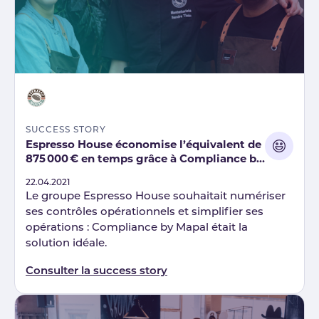
SUCCESS STORY
Espresso House économise l’équivalent de
875 000 € en temps grâce à Compliance by
Mapal
Published
22.04.2021
Le groupe Espresso House souhaitait numériser
ses contrôles opérationnels et simplifier ses
opérations : Compliance by Mapal était la
solution idéale.
Consulter la success story