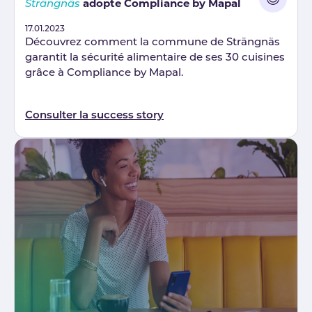
adopte Compliance by Mapal
Strängnäs
Published
17.01.2023
Découvrez comment la commune de Strängnäs
garantit la sécurité alimentaire de ses 30 cuisines
grâce à Compliance by Mapal.
Consulter la success story