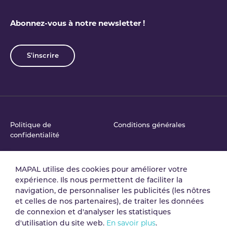
Abonnez-vous à notre newsletter !
S'inscrire
Politique de
Conditions générales
confidentialité
MAPAL utilise des cookies pour améliorer votre
Accord de traitement
Politique de Sécurité de
expérience. Ils nous permettent de faciliter la
des données
l'Information
navigation, de personnaliser les publicités (les nôtres
et celles de nos partenaires), de traiter les données
de connexion et d'analyser les statistiques
Mentions légales
Gestion des cookies
En savoir plus
d'utilisation du site web.
.