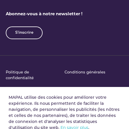
Abonnez-vous à notre newsletter !
S'inscrire
Politique de
Conditions générales
confidentialité
MAPAL utilise des cookies pour améliorer votre
Accord de traitement
Politique de Sécurité de
expérience. Ils nous permettent de faciliter la
des données
l'Information
navigation, de personnaliser les publicités (les nôtres
et celles de nos partenaires), de traiter les données
de connexion et d'analyser les statistiques
Mentions légales
Gestion des cookies
d'utilisation du site web.
En savoir plus
.