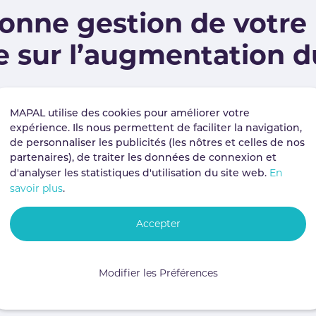
nne gestion de votre 
lle sur l’augmentation
MAPAL utilise des cookies pour améliorer votre
ne est essentielle au succès de votre activité : en effe
expérience. Ils nous permettent de faciliter la navigation,
 restaurants, par le biais d'avis en ligne ou du site web
de personnaliser les publicités (les nôtres et celles de nos
sitifs inspireront davantage confiance aux clients potent
partenaires), de traiter les données de connexion et
En
ncera directement les réservations et votre
chiffre d'aff
d'analyser les statistiques d'utilisation du site web.
savoir plus
.
Accepter
Modifier les Préférences
mmandées :