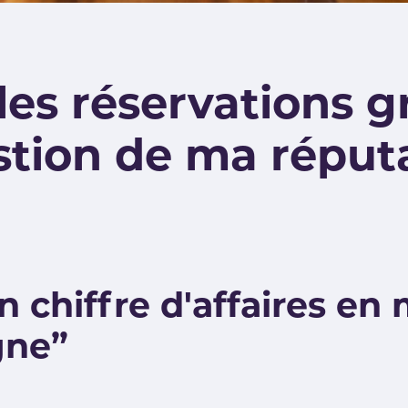
es réservations g
stion de ma réput
chiffre d'affaires en 
gne”