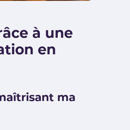
râce à une
ation en
maîtrisant ma