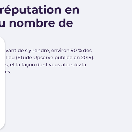
réputation en
 du nombre de
t, avant de s’y rendre, environ 90 % des
 du lieu (Etude Upserve publiée en 2019).
iels, et la façon dont vous abordez la
aires
.