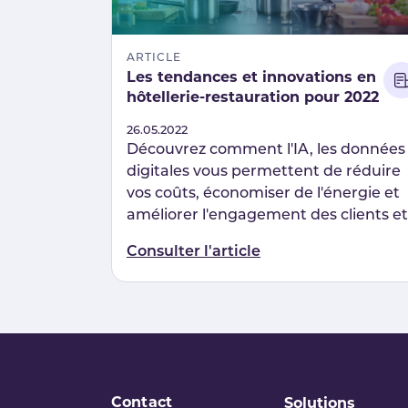
ARTICLE
Les tendances et innovations en
hôtellerie-restauration pour 2022
Published
26.05.2022
Découvrez comment l'IA, les données
digitales vous permettent de réduire
vos coûts, économiser de l'énergie et
améliorer l'engagement des clients et
des employés.
Consulter l'article
Contact
Solutions