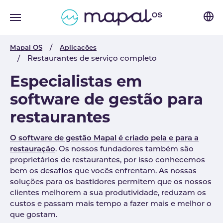
Skip to main navigation
Skip to main content
Skip to page footer
You are here:
Mapal OS
Aplicações
Restaurantes de serviço completo
Especialistas em
software de gestão para
restaurantes
O software de gestão Mapal é criado pela e para a
restauração
. Os nossos fundadores também são
proprietários de restaurantes, por isso conhecemos
bem os desafios que vocês enfrentam. As nossas
soluções para os bastidores permitem que os nossos
clientes melhorem a sua produtividade, reduzam os
custos e passam mais tempo a fazer mais e melhor o
que gostam.