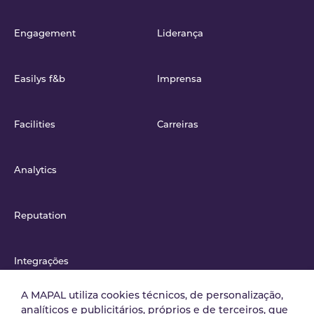
Engagement
Liderança
Easilys f&b
Imprensa
Facilities
Carreiras
Analytics
Reputation
Integrações
A MAPAL utiliza cookies técnicos, de personalização,
analíticos e publicitários, próprios e de terceiros, que