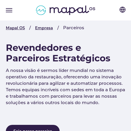
Skip to main navigation
Skip to main content
Skip to page footer
You are here:
Parceiros
Mapal OS
Empresa
Revendedores e
Parceiros Estratégicos
A nossa visão é sermos líder mundial no sistema
operativo da restauração, oferecendo uma inovação
revolucionária para agilizar e automatizar processos.
Temos equipas incríveis com sedes em toda a Europa
e trabalhamos com parceiros para levar as nossas
soluções a vários outros locais do mundo.