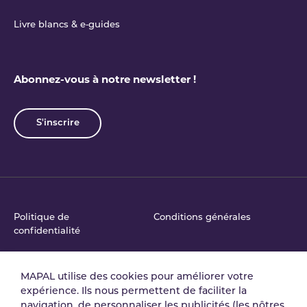
Livre blancs & e‑guides
Abonnez-vous à notre newsletter !
S'inscrire
Politique de
Conditions générales
confidentialité
MAPAL utilise des cookies pour améliorer votre
Accord de traitement
Politique de Sécurité de
expérience. Ils nous permettent de faciliter la
des données
l'Information
navigation, de personnaliser les publicités (les nôtres