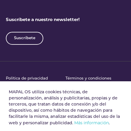
Suscríbete a nuestro newsletter!
Suscríbete
Política de privacidad
Términos y condiciones
MAPAL OS utiliza cookies técnicas, de
personalización, análisis y publicitarias, propias y de
Acuerdo de tratamiento
Política de Seguridad
terceros, que tratan datos de conexión y/o del
de datos
dispositivo, así como hábitos de navegación para
facilitarle la misma, analizar estadísticas del uso de la
Más información
web y personalizar publicidad.
.
Aviso legal
Política de cookies