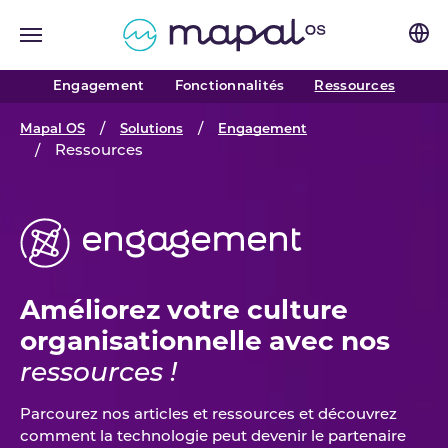
Skip to main navigation
Skip to main content
Skip to page footer
(curren
Engagement
Fonctionnalités
Ressources
You are here:
Mapal OS
Solutions
Engagement
Ressources
Améliorez votre culture
organisationnelle avec nos
ressources !
Parcourez nos articles et ressources et découvrez
comment la technologie peut devenir le partenaire