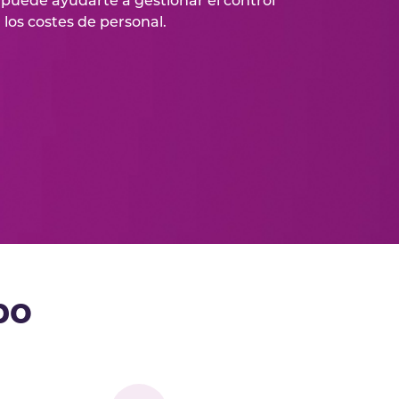
uede ayudarte a gestionar el control
 los costes de personal.
po