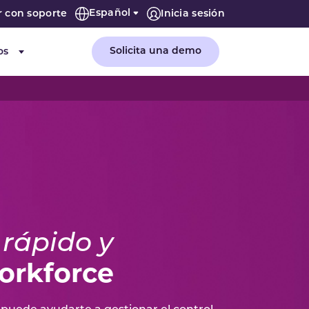
Español
r con soporte
Inicia sesión
Solicita una demo
os
or "Empresa"
Submenu for "Recursos"
l
rápido y
orkforce