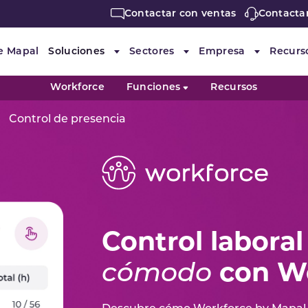
Contactar con ventas
Contacta
e Mapal
Soluciones
Sectores
Empresa
Recurs
Submenu for "Soluciones"
Submenu for "Sectores"
Submenu f
Workforce
Funciones
Recursos
Control de presencia
Control labora
cómodo
con W