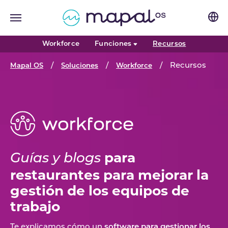
Skip to main navigation
Skip to main content
Skip to page footer
(current)
Workforce
Funciones
Recursos
You are here:
Recursos
Mapal OS
Soluciones
Workforce
para
Guías y blogs
restaurantes para mejorar la
gestión de los equipos de
trabajo
Te explicamos cómo un
software para gestionar los