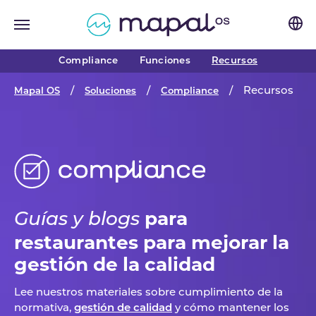
Skip to main navigation
Skip to main content
Skip to page footer
(current)
Compliance
Funciones
Recursos
You are here:
Recursos
Mapal OS
Soluciones
Compliance
para
Guías y blogs
restaurantes para mejorar la
gestión de la calidad
Lee nuestros materiales sobre cumplimiento de la
normativa,
gestión de calidad
y cómo mantener los