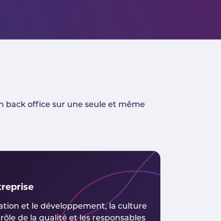
en back office sur une seule et même
treprise
tion et le développement, la culture
rôle de la qualité et les responsables