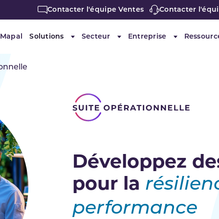
Contacter l'équipe Ventes
Contacter l'équ
 Mapal
Solutions
Secteur
Entreprise
Ressourc
Submenu for "Solutions"
Submenu for "Secteur"
Submenu for 
onnelle
Développez de
pour la
résilien
performance