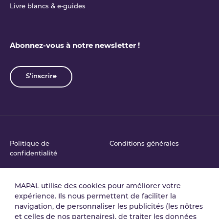
Livre blancs & e‑guides
Abonnez-vous à notre newsletter !
S'inscrire
Politique de
Conditions générales
confidentialité
MAPAL utilise des cookies pour améliorer votre
Accord de traitement
Politique de Sécurité de
expérience. Ils nous permettent de faciliter la
des données
l'Information
navigation, de personnaliser les publicités (les nôtres
et celles de nos partenaires), de traiter les données