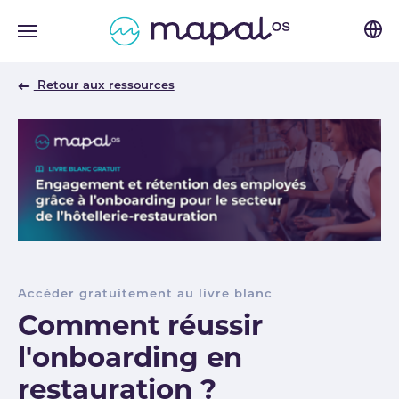
Skip to main navigation
Skip to main content
Skip to page footer
Retour aux ressources
Accéder gratuitement au livre blanc
Comment réussir
l'onboarding en
restauration ?